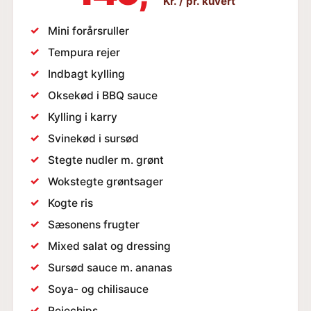
Kr. / pr. kuvert
✓
Mini forårsruller
✓
Tempura rejer
✓
Indbagt kylling
✓
Oksekød i BBQ sauce
✓
Kylling i karry
✓
Svinekød i sursød
✓
Stegte nudler m. grønt
✓
Wokstegte grøntsager
✓
Kogte ris
✓
Sæsonens frugter
✓
Mixed salat og dressing
✓
Sursød sauce m. ananas
✓
Soya- og chilisauce
✓
Rejechips