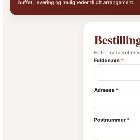
buffet, levering og muligheder til dit arrangement.
Bestillin
Felter markeret me
Fuldenavn
*
Adresse
*
Postnummer
*