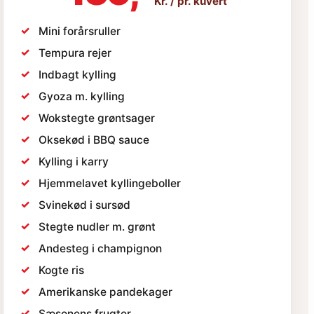
Kr. / pr. kuvert
✓
Mini forårsruller
✓
Tempura rejer
✓
Indbagt kylling
✓
Gyoza m. kylling
✓
Wokstegte grøntsager
✓
Oksekød i BBQ sauce
✓
Kylling i karry
✓
Hjemmelavet kyllingeboller
✓
Svinekød i sursød
✓
Stegte nudler m. grønt
✓
Andesteg i champignon
✓
Kogte ris
✓
Amerikanske pandekager
✓
Sæsonens frugter