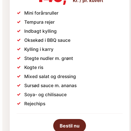
Kr. / pr. kuvert
✓
Mini forårsruller
✓
Tempura rejer
✓
Indbagt kylling
✓
Oksekød i BBQ sauce
✓
Kylling i karry
✓
Stegte nudler m. grønt
✓
Kogte ris
✓
Mixed salat og dressing
✓
Sursød sauce m. ananas
✓
Soya- og chilisauce
✓
Rejechips
Bestil nu