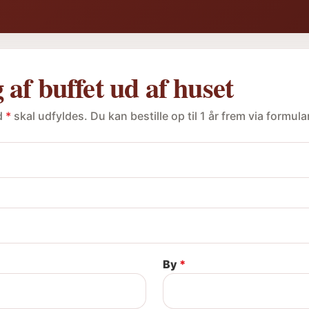
g af buffet ud af huset
d
*
skal udfyldes. Du kan bestille op til 1 år frem via formula
By
*